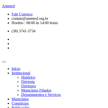
Ammesf
Fale Conosco
contato@ammesf.org.br
Horário : 08:00 às 14:00 horas
(38) 3741-3734
Início
Institucional
Histórico
Diretoria
Diretrizes
Municípios Filiados
Departamentos e Serviços
Municípios
Consórcios
Publicações