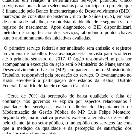
cidadãos em relação a determinados serviços públicos. Cinco
serviços nacionais foram selecionados para participar do projeto, que
é financiado pelo Banco Interamericano de Desenvolvimento (BID):
marcação de consultas no Sistema Único de Saúde (SUS), emissão
de carteira de trabalho, de motorista, de identidade e segunda via de
registro de nascimento. Após diagnóstico, o BID disponibilizará
método de simplificação dos serviços, abordando pontos-chaves
para o aprimoramento das iniciativas avaliadas.
O primeiro serviço federal a ser analisado será emissão e registros
na carteira de trabalho. Essa avaliação está prevista para acontecer
até o primeiro semestre de 2017. O órgão responsável no país por
acompanhar a execução da ação será o Ministério do Planejamento,
Desenvolvimento e Gestão (MP), em parceria com o Ministério do
Trabalho, responsável pela prestação do serviço. O levantamento no
Brasil envolverá a participação dos estados da Bahia, Distrito
Federal, Pará, Rio de Janeiro e Santa Catarina.
“Cerca de 70% da percepção de baixa qualidade e falta de
confiança nos governos se explica por aspectos relacionados à
qualidade dos serviços”, avalia o diretor do Departamento de
Modernização da Gestão Pública do MP, Luis Felipe Monteiro.
Segundo ele, na iniciativa privada, existem alternativas de escolha
pelo cliente, já no setor público, o monopólio dos serviços faz com
que a medição da qualidade e da percepção de satisfação dos
cidadãos sejam fundamentais.