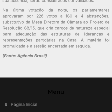
sua ausência, serão considerados convalidados.
Na última votação da noite, os parlamentares
aprovaram por 226 votos a 180 e 4 abstenções,
substitutivo da Mesa Diretora da Câmara ao Projeto de
Resolução 88/15, que cria cargos de natureza especial
para adequação das estruturas de lideranças e
representações partidárias na Casa. A matéria foi
promulgada e a sessão encerrada em seguida.
(Fonte: Agência Brasil)
Menu
Página Inicial