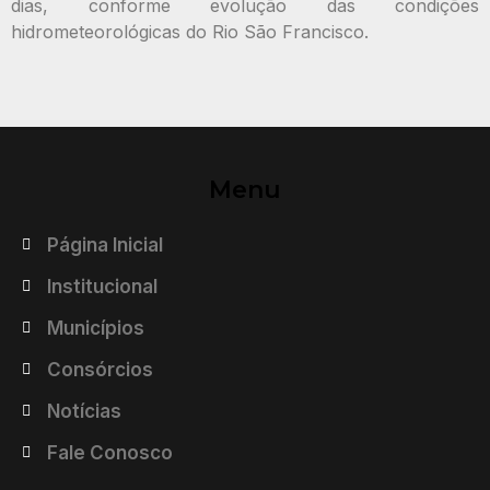
dias, conforme evolução das condições
hidrometeorológicas do Rio São Francisco.
Menu
Página Inicial
Institucional
Municípios
Consórcios
Notícias
Fale Conosco