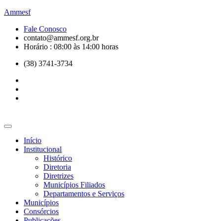
Ammesf
Fale Conosco
contato@ammesf.org.br
Horário : 08:00 às 14:00 horas
(38) 3741-3734
Início
Institucional
Histórico
Diretoria
Diretrizes
Municípios Filiados
Departamentos e Serviços
Municípios
Consórcios
Publicações