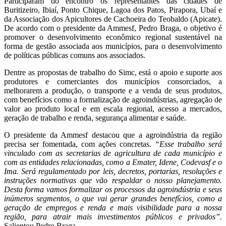
Participaram do encontro os representantes das cidades de
Buritizeiro, Ibiaí, Ponto Chique, Lagoa dos Patos, Pirapora, Ubaí e
da Associação dos Apicultores de Cachoeira do Teobaldo (Apicate).
De acordo com o presidente da Ammesf, Pedro Braga, o objetivo é
promover o desenvolvimento econômico regional sustentável na
forma de gestão associada aos municípios, para o desenvolvimento
de políticas públicas comuns aos associados.
Dentre as propostas de trabalho do Simc, está o apoio e suporte aos
produtores e comerciantes dos municípios consorciados, a
melhorarem a produção, o transporte e a venda de seus produtos,
com benefícios como a formalização de agroindústrias, agregação de
valor ao produto local e em escala regional, acesso a mercados,
geração de trabalho e renda, segurança alimentar e saúde.
O presidente da Ammesf destacou que a agroindústria da região
precisa ser fomentada, com ações concretas.
“Esse trabalho será
vinculado com as secretarias de agricultura de cada município e
com as entidades relacionadas, como a Emater, Idene, Codevasf e o
Ima. Será regulamentado por leis, decretos, portarias, resoluções e
instruções normativas que vão respaldar o nosso planejamento.
Desta forma vamos formalizar os processos da agroindústria e seus
inúmeros segmentos, o que vai gerar grandes benefícios, como a
geração de empregos e renda e mais visibilidade para a nossa
região, para atrair mais investimentos públicos e privados”.
Salientou Pedro Braga.