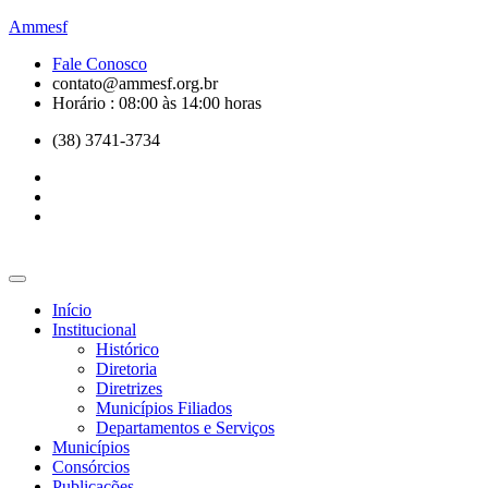
Ammesf
Fale Conosco
contato@ammesf.org.br
Horário : 08:00 às 14:00 horas
(38) 3741-3734
Início
Institucional
Histórico
Diretoria
Diretrizes
Municípios Filiados
Departamentos e Serviços
Municípios
Consórcios
Publicações