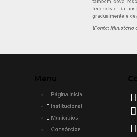
também deve respe
federativa da in
gradualmente e dev
(Fonte: Ministério
Menu
C
Página Inicial
Institucional
Municípios
Consórcios