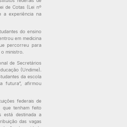
titutos federais de
ei de Cotas (Lei nº
e a experiência na
tudantes do ensino
 entrou em medicina
ue percorreu para
o ministro.
nal de Secretários
Educação (Undime).
studantes da escola
 futura”, afirmou
uições federais de
s que tenham feito
 está destinada a
tribuição das vagas