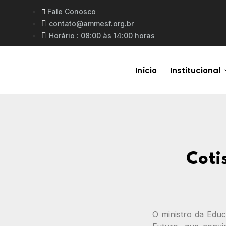
Fale Conosco
contato@ammesf.org.br
Horário : 08:00 às 14:00 horas
Início
Institucional
Coti
O ministro da Educ