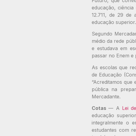
Futuro, que convid
educação, ciência 
12.711, de 29 de 
educação superior.
Segundo Mercadant
médio da rede públ
e estudava em es
passar no Enem e pe
As escolas que re
de Educação (Cons
“Acreditamos que e
pública na prepa
Mercadante.
Cotas
— A
Lei d
educação superior
integralmente o 
estudantes com ren