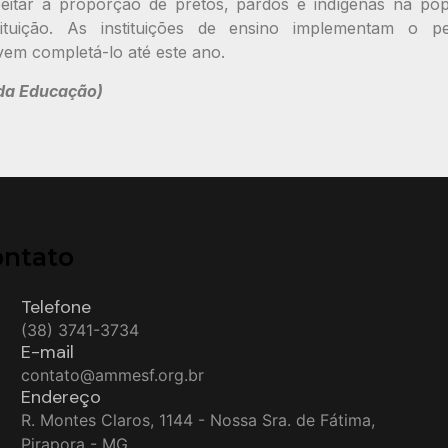
itar a proporção de pretos, pardos e indígenas na po
stituição. As instituições de ensino implementam o 
em completá-lo até este ano.
 da Educação)
ontato
Telefone
(38) 3741-3734
E-mail
contato@ammesf.org.br
Endereço
R. Montes Claros, 1144 - Nossa Sra. de Fátima,
Pirapora - MG