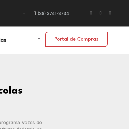
(38) 3741-3734
Portal de Compras
ias
colas
o programa Vozes do