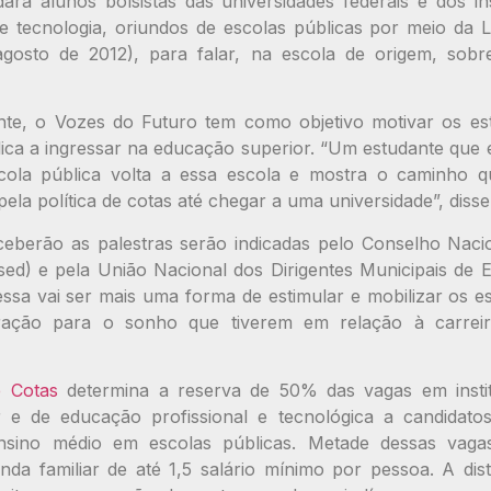
ará alunos bolsistas das universidades federais e dos ins
e tecnologia, oriundos de escolas públicas por meio da L
agosto de 2012), para falar, na escola de origem, sobr
e, o Vozes do Futuro tem como objetivo motivar os es
ica a ingressar na educação superior. “Um estudante que
cola pública volta a essa escola e mostra o caminho q
la política de cotas até chegar a uma universidade”, disse 
ceberão as palestras serão indicadas pelo Conselho Nacio
ed) e pela União Nacional dos Dirigentes Municipais de 
ssa vai ser mais uma forma de estimular e mobilizar os e
ração para o sonho que tiverem em relação à carreira
e Cotas
determina a reserva de 50% das vagas em instit
 e de educação profissional e tecnológica a candidato
ensino médio em escolas públicas. Metade dessas vagas
da familiar de até 1,5 salário mínimo por pessoa. A dis