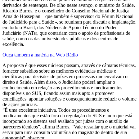
derivados de sentenças. De olho nesse avanço, o ministro da Saúde,
Ricardo Barros, e o conselheiro do Conselho Nacional de Justiça,
Arnaldo Hossepian – que também é supervisor do Fórum Nacional
do Judiciário para a Saúde -, se reuniram para discutir a implantação,
em todo o Brasil, dos Núcleos de Apoio Técnico do Poder
Judiciário (NATs), que contariam com o apoio de profissionais de
saúde, como os das universidades públicas e dos centros de
excelência.
Ouça também a matéria na Web Rádio
A proposta é que esses núcleos possam, através de câmaras técnicas,
fornecer subsídios sobre as melhores evidências médicas e
científicas para decisões de juízes em processos que envolvam o
direito à Saúde. Além disso, o Judiciário poderá ampliar o
conhecimento em relação aos procedimentos e medicamentos
disponíveis no SUS, ficando assim mais apto a promover
conciliações, apontar soluções e consequentemente reduzir o volume
de ações judiciais.
“É uma excelente iniciativa. Todos os procedimentos e
medicamentos que estão fora da regulação do SUS e tudo que está
incorporado ao sistema será avaliado por juízes com o auxílio de
pareceres técnicos”, afirma Barros. “Vale ressaltar que o material vai
servir para uma consulta voluntária do magistrado dentro de sua
autonomia”, observou.