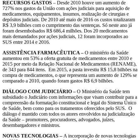
RECURSOS GASTOS
– Desde 2010 houve um aumento de
727% nos gastos da União com ações judiciais para aquisição de
medicamentos, equipamentos, insumos, realização de cirurgias e
depósitos judiciais. De 2010 até maio de 2016 os custos totalizaram
R$ 3,9 bilhões com o cumprimento das sentenças. Só neste ano já
foram desembolsados R$ 686,4 milhões. Dos 20 medicamentos
mais demandados por ações judiciais, 12 foram incorporados ao
SUS entre 2014 e 2016.
ASSISTÊNCIA FARMACÊUTICA –
O ministério da Saúde
aumentou em 53% a oferta gratuita de medicamentos entre 2010 e
2015 por meio da Relação Nacional de Medicamentos (RENAME),
de 343 para 844 itens. Em 2015, a pasta investiu R$ 15,8 bilhões na
compra de medicamentos, o que representa um aumento de 129% se
comparado a 2010, quando foram gastos R$ 6,9 bilhões.
DIÁLOGO COM JUDICIÁRIO –
O Ministério da Saúde tem
subsidiado o Judiciário com informações que visam contribuir para a
compreensão da formatação constitucional e legal do Sistema Único
de Saúde, bem como para os tratamentos oferecidos pelo SUS. O
diálogo é mantido com todos os atores envolvidos na judicialização
da Saúde – promotores, procuradores, advogados, juízes,
desembargadores e ministros.
NOVAS TECNOLOGIAS –
A incorporação de novas tecnologias