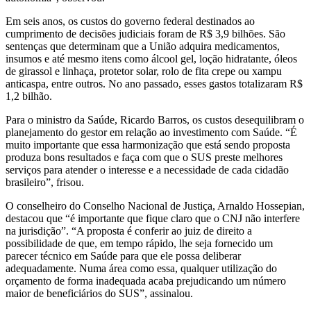
Em seis anos, os custos do governo federal destinados ao
cumprimento de decisões judiciais foram de R$ 3,9 bilhões. São
sentenças que determinam que a União adquira medicamentos,
insumos e até mesmo itens como álcool gel, loção hidratante, óleos
de girassol e linhaça, protetor solar, rolo de fita crepe ou xampu
anticaspa, entre outros. No ano passado, esses gastos totalizaram R$
1,2 bilhão.
Para o ministro da Saúde, Ricardo Barros, os custos desequilibram o
planejamento do gestor em relação ao investimento com Saúde. “É
muito importante que essa harmonização que está sendo proposta
produza bons resultados e faça com que o SUS preste melhores
serviços para atender o interesse e a necessidade de cada cidadão
brasileiro”, frisou.
O conselheiro do Conselho Nacional de Justiça, Arnaldo Hossepian,
destacou que “é importante que fique claro que o CNJ não interfere
na jurisdição”. “A proposta é conferir ao juiz de direito a
possibilidade de que, em tempo rápido, lhe seja fornecido um
parecer técnico em Saúde para que ele possa deliberar
adequadamente. Numa área como essa, qualquer utilização do
orçamento de forma inadequada acaba prejudicando um número
maior de beneficiários do SUS”, assinalou.