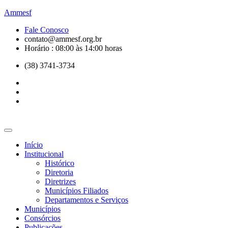
Ammesf
Fale Conosco
contato@ammesf.org.br
Horário : 08:00 às 14:00 horas
(38) 3741-3734
Início
Institucional
Histórico
Diretoria
Diretrizes
Municípios Filiados
Departamentos e Serviços
Municípios
Consórcios
Publicações