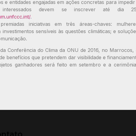
s e entidades engajadas em ações concretas para impedir
interessados devem se inscrever até dia 
m.unfccc.int/
.
remiadas iniciativas em três áreas-chaves: mulhere
 investimentos sensíveis às questões climáticas; e soluçõ
omunicação.
r da Conferência do Clima da ONU de 2016, no Marrocos,
de benefícios que pretendem dar visibilidade e financiament
ojetos ganhadores será feito em setembro e a cerimôni
ontato