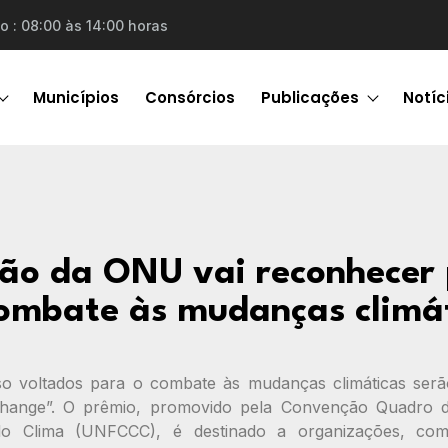
o : 08:00 às 14:00 horas
Municípios
Consórcios
Publicações
Notíc
ão da ONU vai reconhecer 
ombate às mudanças climá
so voltados para o combate às mudanças climáticas ser
ange”. O prêmio, promovido pela Convenção Quadro 
 Clima (UNFCCC), é destinado a organizações, comu