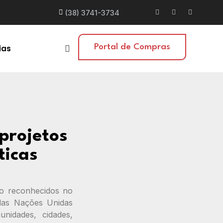
(38) 3741-3734
Portal de Compras
ias
projetos
ticas
ão reconhecidos no
das Nações Unidas
nidades, cidades,