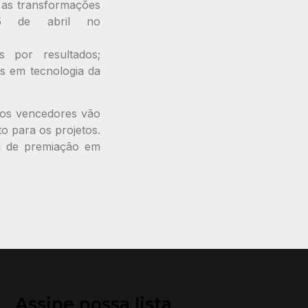
 as transformações
25 de abril no
s por resultados;
es em tecnologia da
 os vencedores vão
o para os projetos.
a de premiação em
Assine nossa lista