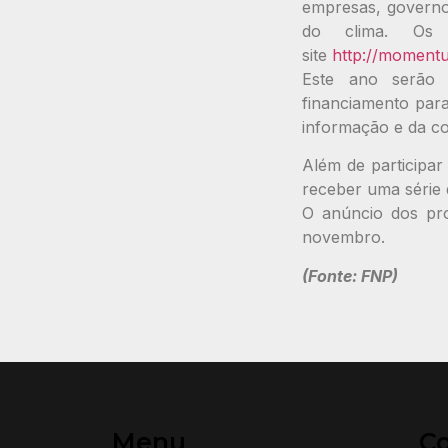
empresas, governo
do clima. Os 
site
http://momentu
Este ano serão p
financiamento para
informação e da c
Além de participa
receber uma série 
O anúncio dos pr
novembro.
(Fonte: FNP)
Menu
C