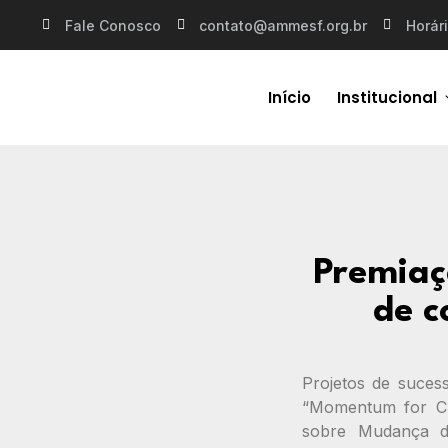
Fale Conosco
contato@ammesf.org.br
Horári
Início
Institucional
Premiaç
de c
Projetos de suces
“Momentum for Ch
sobre Mudança do