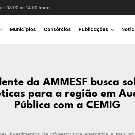
o : 08:00 às 14:00 horas
Municípios
Consórcios
Publicações
Notíc
dente da AMMESF busca so
ticas para a região em Au
Pública com a CEMIG
res investimentos na infraestrutura energética e mais ag