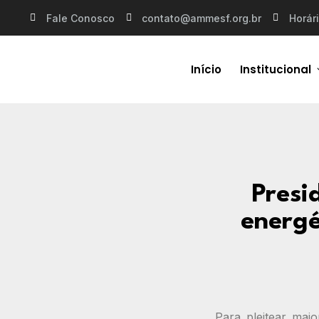
Fale Conosco
contato@ammesf.org.br
Horári
Início
Institucional
Presi
energé
Para pleitear maio