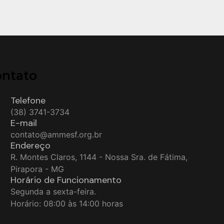
ontato
Telefone
(38) 3741-3734
E-mail
contato@ammesf.org.br
Endereço
R. Montes Claros, 1144 - Nossa Sra. de Fátima,
Pirapora - MG
Horário de Funcionamento
Segunda a sexta-feira.
Horário: 08:00 às 14:00 horas