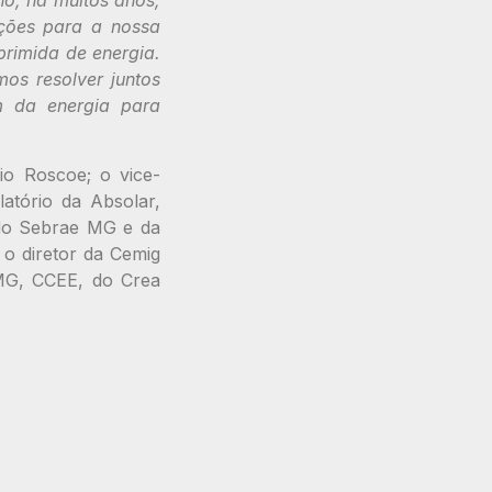
o, há muitos anos,
ções para a nossa
primida de energia.
os resolver juntos
m da energia para
io Roscoe; o vice-
atório da Absolar,
 do Sebrae MG e da
o diretor da Cemig
 MG, CCEE, do Crea