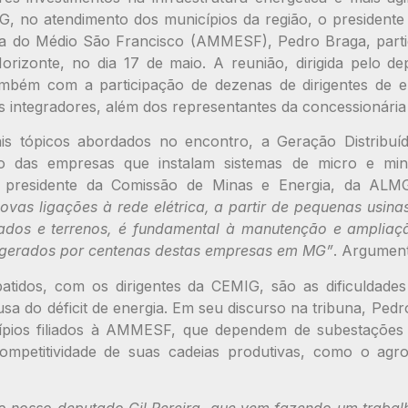
, no atendimento dos municípios da região, o presidente
ia do Médio São Francisco (AMMESF), Pedro Braga, parti
rizonte, no dia 17 de maio. A reunião, dirigida pelo de
ambém com a participação de dezenas de dirigentes de en
 integradores, além dos representantes da concessionária 
ais tópicos abordados no encontro, a Geração Distribu
ário das empresas que instalam sistemas de micro e mini
 presidente da Comissão de Minas e Energia, da AL
ovas ligações à rede elétrica, a partir de pequenas usina
hados e terrenos, é fundamental à manutenção e ampliaç
gerados por centenas destas empresas em MG”
. Argument
atidos, com os dirigentes da CEMIG, são as dificuldades
usa do déficit de energia. Em seu discurso na tribuna, Ped
pios filiados à AMMESF, que dependem de subestações 
ompetitividade de suas cadeias produtivas, como o agr