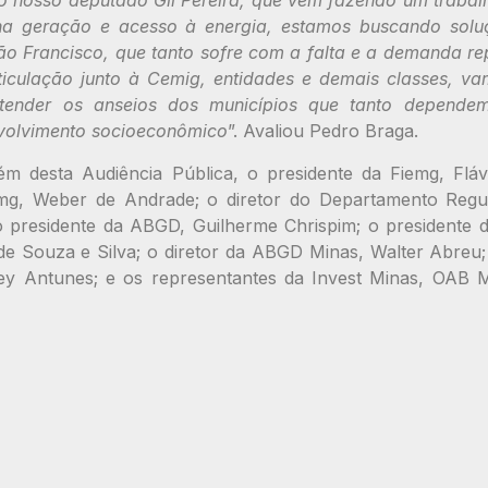
 nosso deputado Gil Pereira, que vem fazendo um trabalh
na geração e acesso à energia, estamos buscando solu
o Francisco, que tanto sofre com a falta e a demanda re
iculação junto à Cemig, entidades e demais classes, vam
tender os anseios dos municípios que tanto depende
volvimento socioeconômico
”. Avaliou Pedro Braga.
ém desta Audiência Pública, o presidente da Fiemg, Fláv
mg, Weber de Andrade; o diretor do Departamento Regul
 o presidente da ABGD, Guilherme Chrispim; o presidente
e Souza e Silva; o diretor da ABGD Minas, Walter Abreu; 
ney Antunes; e os representantes da Invest Minas, OAB