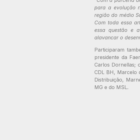
“
Com a parceria do
para a evolução 
região do médio Sã
Com toda essa art
essa questão e a
alavancar o desen
Participaram tamb
presidente da Fae
Carlos Dornellas;
CDL BH, Marcelo d
Distribuição, Mar
MG e do MSL.