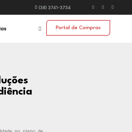
(38) 3741-3734
Portal de Compras
ias
luções
diência
ilidade no plano de