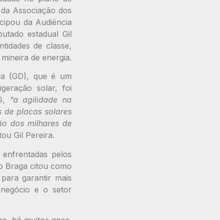
 da Associação dos
cipou da Audiência
putado estadual Gil
tidades de classe,
mineira de energia.
ída (GD), que é um
geração solar, foi
MG,
“a agilidade na
s de placas solares
ão dos milhares de
ou Gil Pereira.
 enfrentadas pelos
ro Braga citou como
para garantir mais
onegócio e o setor