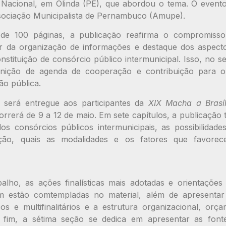
 Nacional, em Olinda (PE), que abordou o tema. O event
sociação Municipalista de Pernambuco (Amupe).
de 100 páginas, a publicação reafirma o compromis
ir da organização de informações e destaque dos aspecto
stituição de consórcio público intermunicipal. Isso, no sen
inição de agenda de cooperação e contribuição para o
ão pública.
 será entregue aos participantes da
XIX Macha a Brasí
orrerá de 9 a 12 de maio. Em sete capítulos, a publicação 
dos consórcios públicos intermunicipais, as possibilida
uação, quais as modalidades e os fatores que favorec
lho, as ações finalísticas mais adotadas e orientações 
m estão comtempladas no material, além de apresentar
os e multifinalitários e a estrutura organizacional, orç
r fim, a sétima seção se dedica em apresentar as font