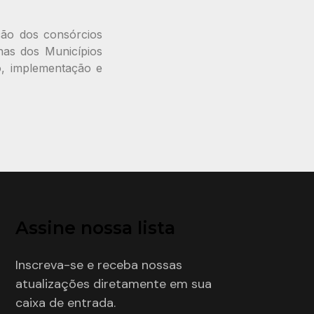
ção dos consórcios
nas dos Municípios
o, implementação e
Assine nossa lista
Inscreva-se e receba nossas
atualizações diretamente em sua
caixa de entrada.