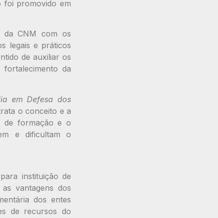
o foi promovido em
so da CNM com os
s legais e práticos
tido de auxiliar os
 fortalecimento da
lia em Defesa dos
trata o conceito e a
des de formação e o
em e dificultam o
para instituição de
 as vantagens dos
amentária dos entes
es de recursos do