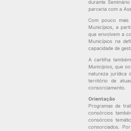
durante Seminário
parceria com a As
Com pouco mais 
Municípios, a part
que envolvem a con
Municípios na def
capacidade de gest
A cartilha também
Municípios
, que oc
natureza jurídica 
território de at
consorciamento.
Orientação
Programas de traba
consórcios també
consórcios temátic
consorciados. Po