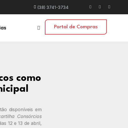
(38) 3741-3734
Portal de Compras
ias
icos como
icipal
stão disponíveis em
artilha Consórcios
ias 12 e 13 de abril,