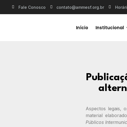
Fale Conosco
contato@ammesf.org.br
Horári
Início
Institucional
Publicaç
alter
Aspectos legais, o
material elabora
Públicos Intermuni