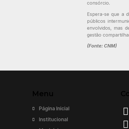
consórcio.
Espera-se que a d
públicos intermun
envolvidos, mas d
gestão compartilhad
(Fonte: CNM)
Menu
C
Página Inicial
Institucional