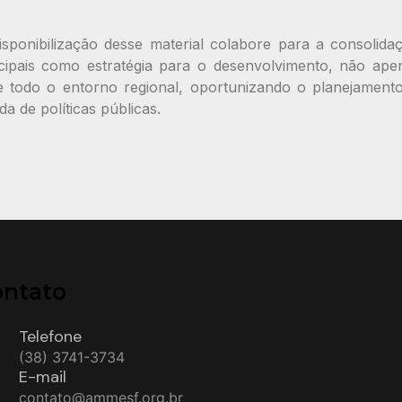
isponibilização desse material colabore para a consolida
icipais como estratégia para o desenvolvimento, não ape
e todo o entorno regional, oportunizando o planejament
a de políticas públicas.
ontato
Telefone
(38) 3741-3734
E-mail
contato@ammesf.org.br