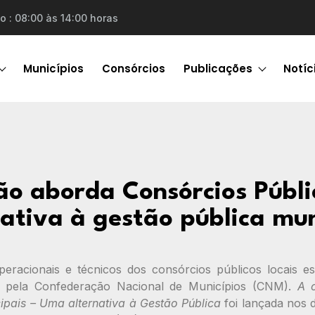
o : 08:00 às 14:00 horas
Municípios
Consórcios
Publicações
Notíc
ão aborda Consórcios Públ
nativa à gestão pública mun
peracionais e técnicos dos consórcios públicos locais e
do pela Confederação Nacional de Municípios (CNM).
A c
cipais – Uma alternativa à Gestão Pública
foi lançada nos d