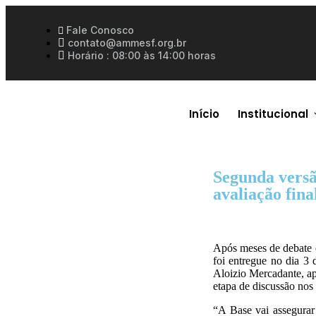
Fale Conosco
contato@ammesf.org.br
Horário : 08:00 às 14:00 horas
Início
Institucional
Segunda vers
avaliação fina
Após meses de debate 
foi entregue no dia 3
Aloizio Mercadante, ap
etapa de discussão nos 
“A Base vai assegurar 