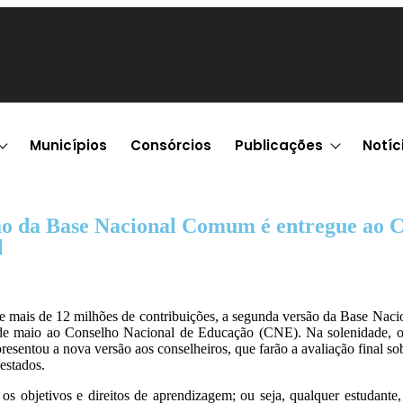
Municípios
Consórcios
Publicações
Notíc
ão da Base Nacional Comum é entregue ao 
l
e mais de 12 milhões de contribuições, a segunda versão da Base Nac
 de maio ao Conselho Nacional de Educação (CNE). Na solenidade, o
resentou a nova versão aos conselheiros, que farão a avaliação final s
estados.
os objetivos e direitos de aprendizagem; ou seja, qualquer estudante