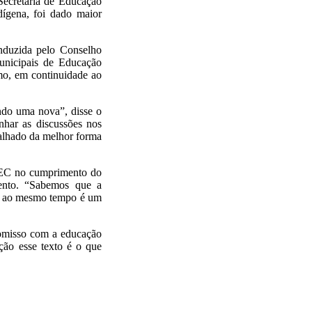
 Secretaria de Educação
ígena, foi dado maior
nduzida pelo Conselho
unicipais de Educação
mo, em continuidade ao
ndo uma nova”, disse o
har as discussões nos
balhado da melhor forma
 MEC no cumprimento do
ento. “Sabemos que a
as ao mesmo tempo é um
omisso com a educação
ão esse texto é o que