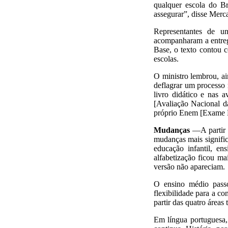
qualquer escola do Br
assegurar”, disse Merc
Representantes de u
acompanharam a entreg
Base, o texto contou 
escolas.
O ministro lembrou, ai
deflagrar um processo
livro didático e nas 
[Avaliação Nacional da
próprio Enem [Exame Na
Mudanças
—A partir 
mudanças mais signific
educação infantil, en
alfabetização ficou ma
versão não apareciam.
O ensino médio passo
flexibilidade para a c
partir das quatro áreas 
Em língua portuguesa, 