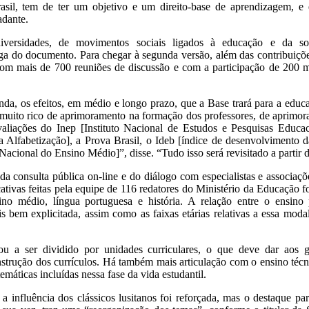
asil, tem de ter um objetivo e um direito-base de aprendizagem, e 
adante.
niversidades, de movimentos sociais ligados à educação e da so
a do documento. Para chegar à segunda versão, além das contribuições
com mais de 700 reuniões de discussão e com a participação de 200 mi
nda, os efeitos, em médio e longo prazo, que a Base trará para a educaç
 muito rico de aprimoramento na formação dos professores, de aprimo
avaliações do Inep [Instituto Nacional de Estudos e Pesquisas Educ
 Alfabetização], a Prova Brasil, o Ideb [índice de desenvolvimento 
cional do Ensino Médio]”, disse. “Tudo isso será revisitado a parti
da consulta pública on-line e do diálogo com especialistas e associaç
ativas feitas pela equipe de 116 redatores do Ministério da Educação fo
sino médio, língua portuguesa e história. A relação entre o ensin
is bem explicitada, assim como as faixas etárias relativas a essa moda
u a ser dividido por unidades curriculares, o que deve dar aos ge
onstrução dos currículos. Há também mais articulação com o ensino técni
temáticas incluídas nessa fase da vida estudantil.
a influência dos clássicos lusitanos foi reforçada, mas o destaque para