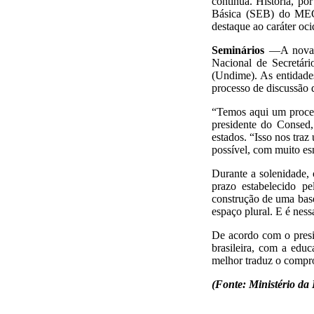
continua. História, po
Básica (SEB) do MEC,
destaque ao caráter oci
Seminários
—A nova e
Nacional de Secretár
(Undime). As entidade
processo de discussão
“Temos aqui um proces
presidente do Consed
estados. “Isso nos tra
possível, com muito es
Durante a solenidade,
prazo estabelecido 
construção de uma bas
espaço plural. E é ness
De acordo com o pres
brasileira, com a ed
melhor traduz o compro
(Fonte: Ministério da