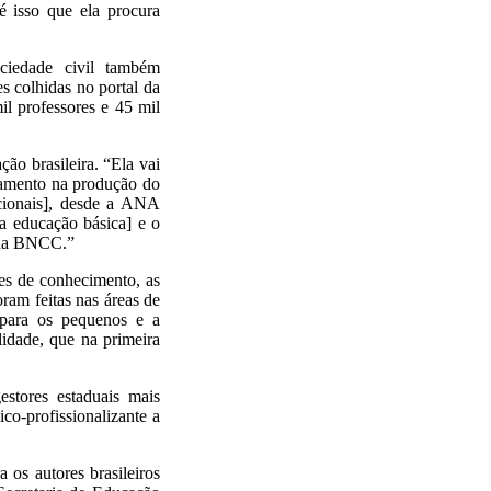
é isso que ela procura
ciedade civil também
 colhidas no portal da
l professores e 45 mil
ão brasileira. “Ela vai
ramento na produção do
acionais], desde a ANA
da educação básica] e o
r da BNCC.”
ões de conhecimento, as
ram feitas nas áreas de
o para os pequenos e a
lidade, que na primeira
stores estaduais mais
co-profissionalizante a
 os autores brasileiros