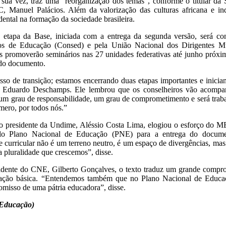
r sua vez, traz uma “reorganização dos temas”, conforme o titular da
 Manuel Palácios. Além da valorização das culturas africana e ind
dental na formação da sociedade brasileira.
tapa da Base, iniciada com a entrega da segunda versão, será co
ios de Educação (Consed) e pela União Nacional dos Dirigentes M
s promoverão seminários nas 27 unidades federativas até junho próxi
 do documento.
so de transição; estamos encerrando duas etapas importantes e inicia
, Eduardo Deschamps. Ele lembrou que os conselheiros vão acompan
z um grau de responsabilidade, um grau de comprometimento e será tra
mero, por todos nós.”
 o presidente da Undime, Aléssio Costa Lima, elogiou o esforço do
pelo Plano Nacional de Educação (PNE) para a entrega do docum
e curricular não é um terreno neutro, é um espaço de divergências, m
a pluralidade que crescemos”, disse.
idente do CNE, Gilberto Gonçalves, o texto traduz um grande compr
ucação básica. “Entendemos também que no Plano Nacional de Educaç
misso de uma pátria educadora”, disse.
 Educação)