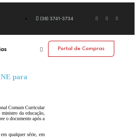
(38) 3741-3734
ias
Portal de Compras
CNE para
ional Comum Curricular
 ministro da educação,
obre o documento após a
, em qualquer série, em